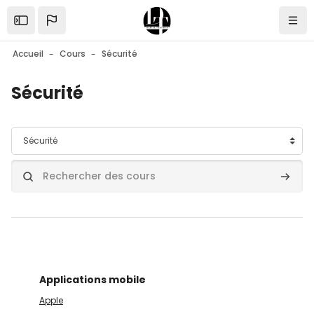
Passer au contenu principal
Afficher la barre latérale
Navi
Accueil
Cours
Sécurité
Sécurité
Catégories de cours
Rechercher des cours
Recher
Applications mobile
Apple